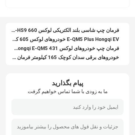
E-QM5 Plus Hongqi EV خودروهای لوکس 605 کیلومتری خودرو فرمان چپ با انرژی نو
فرمان چپ خودروهای لوکس EV Hongqi E-QM5 431 کیلومتر شاسی بلند سریع
دربارهی ما
خودروهای برقی سدان کوچک 165 کیلومتر فرمان چپ چانگان آبی تیره SL03
چانگان آبی تیره SL03 سدان برقی مینی خودروی فرمان سمت چپ انرژی جدید
کارخانه تور
خودروهای برقی SUV کوچک انرژی جدید Changan آبی تیره SL03 EV دست چپ دست دوم
ماشین الکتریکی مینی فرمان چپ چپ چانگان آبی تیره SL03 ماشین برقی جدید انرژی 5 در
کنترل کیفیت
چانگان بزرگسالان مینی ماشین برقی 5 در آبی تیره SL03 دست چپ دست دوم 635 کیلومتر
چانگان LUMIN Mini Electric Car Left Driver Energy New Card EV Car 155KM
تماس با ما
چانگان LUMIN خودروهای برقی کوچک دست دوم 210 کیلومتری خودروهای برقی دست چپ
پیام بگذارید
301 کیلومتر شاسی بلند کوچک EV چپ فرمان چانگان LUMIN مینی هاچ بک الکتریکی
ما به زودی با شما تماس خواهیم گرفت
اخبار
Xpeng G9 702km SUV خودروی برقی پرسرعت دست چپ با ایربگ Abs
BYD HAN سدان الکتریکی Long Endurance نسخه لوکس سرعت بالا 610 کیلومتر
Aion S سدان Electric Car 59kw 500km New Energy EV Four Wheel Electric Car
همه موارد
لینگپائو C01 سدان ماشین الکتریکی چهار چرخ دست راست وسایل نقلیه برای بزرگسالان
Neta S Electric Car Mobile 715Km فرمان چپ درایو عقب نسخه بزرگ 185km/h
درخواست نقل قول