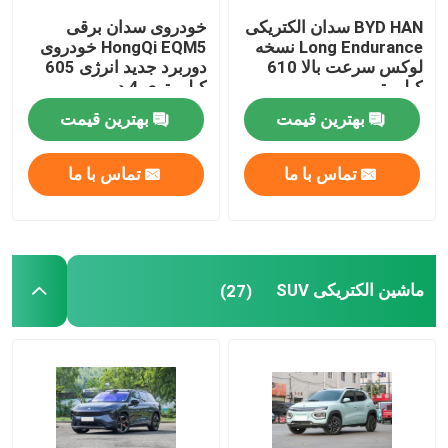
BYD HAN سدان الکتریکی
خودروی سدان برقی
Long Endurance نسخه
HongQi EQM5 خودروی
لوکس سرعت بالا 610
دوربرد جدید انرژی 605
کیلومتر
کیلومتری 4 در
بهترین قیمت
بهترین قیمت
تماس با ما
تماس با ما
ماشین الکتریکی SUV
(27)