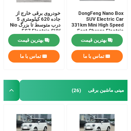
DongFeng Nano Box
خودروی برقی خارج از
SUV Electric Car
جاده 620 کیلومتری 5
331km Mini High Speed
درب متوسط ​​تا بزرگ Nio
ES7 Electric SUV
​​Fast Charge Electric
Car
بهترین قیمت
بهترین قیمت
تماس با ما
تماس با ما
مینی ماشین برقی
(26)