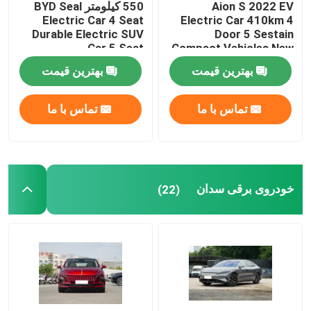
Aion S 2022 EV
550 کیلومتر BYD Seal
Electric Car 4 Seat
Electric Car 410km 4
خودروی برقی فولکس واگن
Durable Electric SUV
Door 5 Sestain
Car 5 Seat
Compact Vehicles New
Energy
بهترین قیمت
بهترین قیمت
ماشین AION EV
تماس با ما
تماس با ما
خودروهای لوکس EV
سه چرخه باری برقی
خودروی برقی سدان
(22)
ماشین سوختی