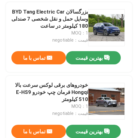
بزرگسالان BYD Tang Electric Car
وسایل حمل و نقل شخصی 7 صندلی
180 کیلومتر در ساعت
MOQ：1
قیمت：negotiable
بهترین قیمت
تماس با ما
خودروهای برقی لوکس سرعت بالا
Hongqi فرمان چپ خودرو E-HS9
خانه
510 کیلومتر
MOQ：1
قیمت：negotiable
محصولات
بهترین قیمت
تماس با ما
فرمان چپ شاسی بلند الکتریکی لوکس Hongqi E-HS9 660 کیلومتر خودروهای برقی کامپکت انرژی جدید
فیلم های