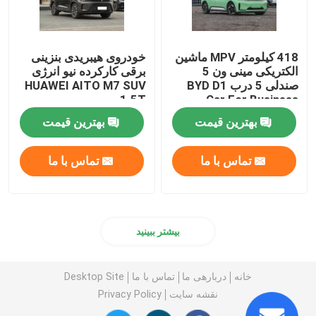
418 کیلومتر MPV ماشین
خودروی هیبریدی بنزینی
الکتریکی مینی ون 5
برقی کارکرده نیو انرژی
صندلی 5 درب BYD D1
HUAWEI AITO M7 SUV
1.5T
Car For Business
بهترین قیمت
بهترین قیمت
تماس با ما
تماس با ما
بیشتر ببینید
خانه
دربارهی ما
تماس با ما
Desktop Site
نقشه سایت
Privacy Policy