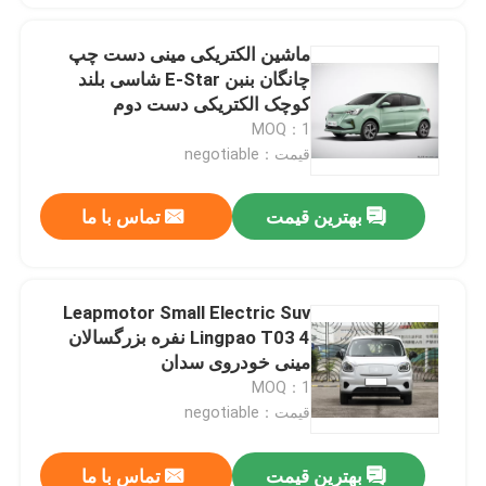
ماشین الکتریکی مینی دست چپ
چانگان بنبن E-Star شاسی بلند
کوچک الکتریکی دست دوم
MOQ：1
قیمت：negotiable
بهترین قیمت
تماس با ما
Leapmotor Small Electric Suv
Lingpao T03 4 نفره بزرگسالان
مینی خودروی سدان
MOQ：1
قیمت：negotiable
بهترین قیمت
تماس با ما