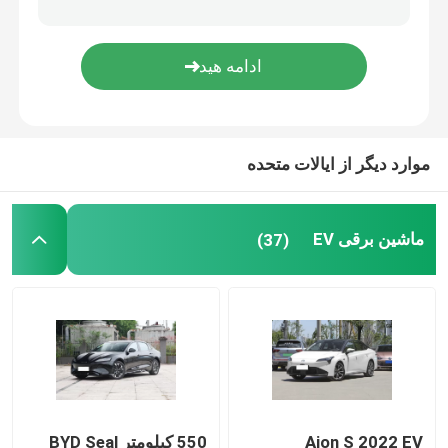
خودروی برقی فولکس واگن
ماشین AION EV
موارد دیگر از ایالات متحده
خودروهای لوکس EV
سه چرخه باری برقی
ماشین برقی EV
(37)
ماشین سوختی
Aion S 2022 EV
550 کیلومتر BYD Seal