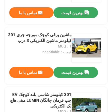
بهترین قیمت
تماس با ما
دربارهی ما
کارخانه تور
ماشین برقی کوچک مورچه چری 301
کیلومتر ماشین الکتریکی 3 درب
کنترل کیفیت
MOQ：1
قیمت：negotiable
تماس با ما
بهترین قیمت
تماس با ما
اخبار
همه موارد
301 کیلومتر شاسی بلند کوچک EV
چپ فرمان چانگان LUMIN مینی هاچ
بک الکتریکی
درخواست نقل قول
MOQ：1