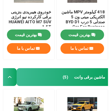
418 کیلومتر MPV ماشین
خودروی هیبریدی بنزینی
الکتریکی مینی ون 5
برقی کارکرده نیو انرژی
صندلی 5 درب BYD D1
HUAWEI AITO M7 SUV
1.5T
Car For Business
بهترین قیمت
بهترین قیمت
تماس با ما
تماس با ما
ماشین برقی وانت
(5)