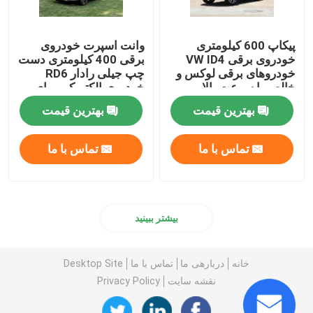
پیکاپ 600 کیلومتری
وانت اسپرت خودروی
خودروی برقی VW ID4
برقی 400 کیلومتری دست
خودروهای برقی لوکس و
چپ جیلی رادار RD6
خالص با سرعت بالا
خودروی الکتریکی برای
حمل و نقل
بهترین قیمت
بهترین قیمت
تماس با ما
تماس با ما
بیشتر ببینید
خانه
دربارهی ما
تماس با ما
Desktop Site
نقشه سایت
Privacy Policy