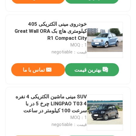
خودروی مینی الکتریکی 405
کیلومتری هاچ بک Great Wall ORA
R1 Compact City
MOQ：1
قیمت：negotiable
بهترین قیمت
تماس با ما
SUV مینی ماشین الکتریکی 4 نفره
LINGPAO T03 4 چرخ 5 در با
سرعت 100 کیلومتر در ساعت
MOQ：1
قیمت：negotiable