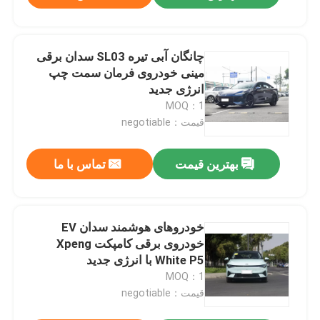
چانگان آبی تیره SL03 سدان برقی
مینی خودروی فرمان سمت چپ
انرژی جدید
MOQ：1
قیمت：negotiable
بهترین قیمت
تماس با ما
خودروهای هوشمند سدان EV
خودروی برقی کامپکت Xpeng
White P5 با انرژی جدید
MOQ：1
قیمت：negotiable