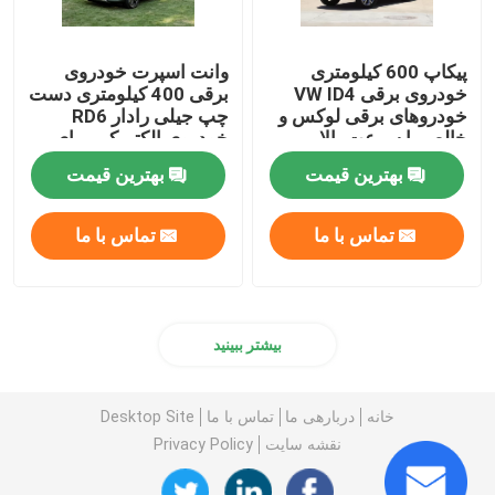
پیکاپ 600 کیلومتری
وانت اسپرت خودروی
خودروی برقی VW ID4
برقی 400 کیلومتری دست
خودروهای برقی لوکس و
چپ جیلی رادار RD6
خالص با سرعت بالا
خودروی الکتریکی برای
حمل و نقل
بهترین قیمت
بهترین قیمت
تماس با ما
تماس با ما
بیشتر ببینید
خانه
دربارهی ما
تماس با ما
Desktop Site
نقشه سایت
Privacy Policy