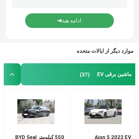
خودروی برقی فولکس واگن
ماشین AION EV
موارد دیگر از ایالات متحده
خودروهای لوکس EV
سه چرخه باری برقی
ماشین برقی EV
(37)
ماشین سوختی
Aion S 2022 EV
550 کیلومتر BYD Seal