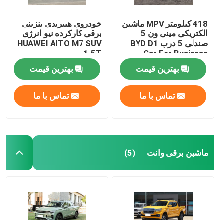
418 کیلومتر MPV ماشین
خودروی هیبریدی بنزینی
الکتریکی مینی ون 5
برقی کارکرده نیو انرژی
صندلی 5 درب BYD D1
HUAWEI AITO M7 SUV
1.5T
Car For Business
بهترین قیمت
بهترین قیمت
تماس با ما
تماس با ما
ماشین برقی وانت
(5)